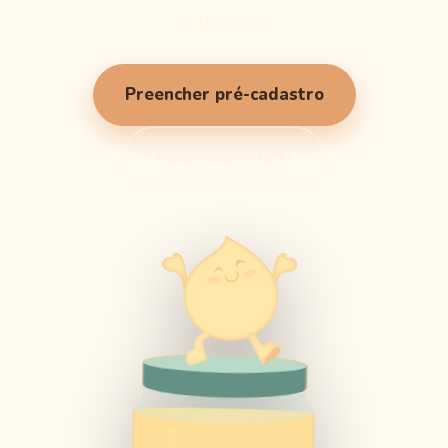
segurança.
Preencher pré-cadastro
Falar com o BLH