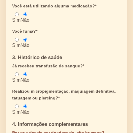
Você está utilizando alguma medicação?*
Sim
Não
Você fuma?*
Sim
Não
3. Histórico de saúde
Já recebeu transfusão de sangue?*
Sim
Não
Realizou micropigmentação, maquiagem definitiva,
tatuagem ou piercing?*
Sim
Não
4. Informações complementares
Por que deseja ser doadora de leite humano?