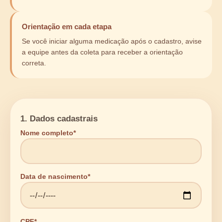
Orientação em cada etapa
Se você iniciar alguma medicação após o cadastro, avise
a equipe antes da coleta para receber a orientação
correta.
Deixe este campo em branco
1. Dados cadastrais
Nome completo*
Data de nascimento*
CPF*