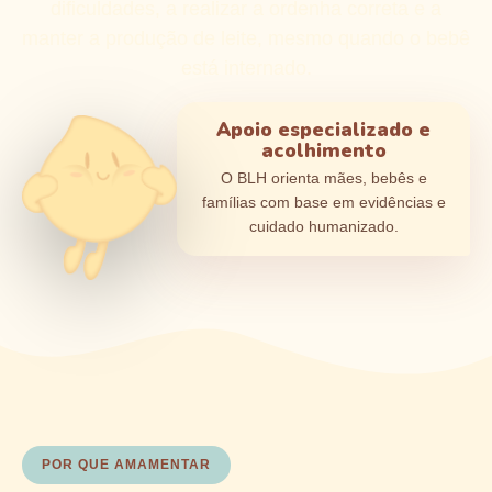
dificuldades, a realizar a ordenha correta e a
manter a produção de leite, mesmo quando o bebê
está internado.
Apoio especializado e
acolhimento
O BLH orienta mães, bebês e
famílias com base em evidências e
cuidado humanizado.
POR QUE AMAMENTAR